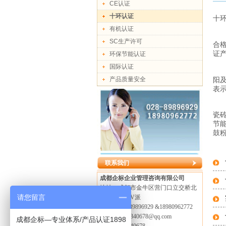
CE认证
十环认证
十环
有机认证
SC生产许可
合
证
环保节能认证
国际认证
产品质量安全
阳
表
瓷
节
鼓
联系我们
成都企标企业管理咨询有限公司
地址：成都市金牛区营门口立交桥北
请您留言
万科加州湾V派
电话：028-89896929 &18980962772
邮箱：1569340678@qq.com
成都企标—专业体系/产品认证1898