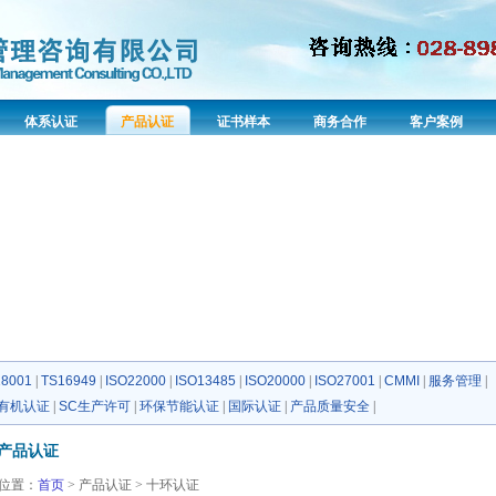
体系认证
产品认证
证书样本
商务合作
客户案例
8001
|
TS16949
|
ISO22000
|
ISO13485
|
ISO20000
|
ISO27001
|
CMMI
|
服务管理
|
有机认证
|
SC生产许可
|
环保节能认证
|
国际认证
|
产品质量安全
|
产品认证
位置：
首页
> 产品认证 > 十环认证